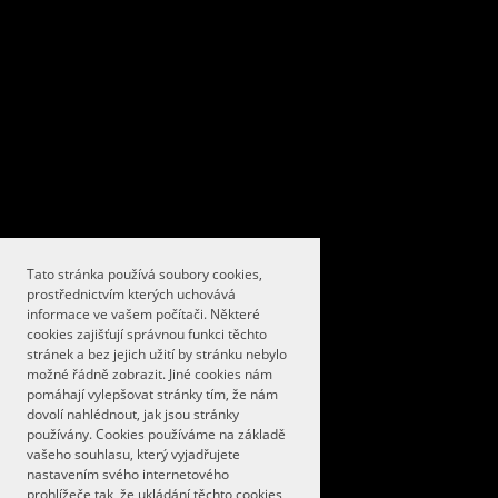
Tato stránka používá soubory cookies,
prostřednictvím kterých uchovává
informace ve vašem počítači. Některé
cookies zajišťují správnou funkci těchto
stránek a bez jejich užití by stránku nebylo
možné řádně zobrazit. Jiné cookies nám
pomáhají vylepšovat stránky tím, že nám
dovolí nahlédnout, jak jsou stránky
používány. Cookies používáme na základě
vašeho souhlasu, který vyjadřujete
nastavením svého internetového
prohlížeče tak, že ukládání těchto cookies